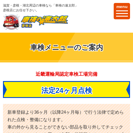
滋賀・彦根・湖北周辺の車検なら「車検の速太郎」
menu
彦根店にお任せ下さい。
車検メニューのご案内
近畿運輸局認定車検工場完備
法定24ヶ月点検
新車登録より36ヶ月（以降24ヶ月毎）で行う法律で定めら
れた点検・整備になります。
車の外から見ることができない部品を取り外してチェック